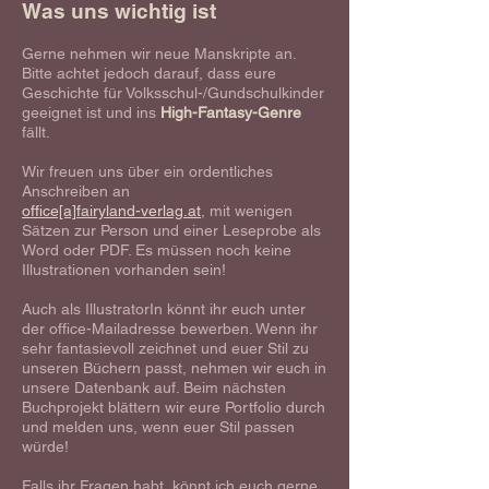
Was uns wichtig ist
Gerne nehmen wir neue Manskripte an.
Bitte achtet jedoch darauf, dass eure
Geschichte für Volksschul-/Gundschulkinder
geeignet ist und ins
High-Fantasy-
Genre
fällt.
Wir freuen uns über ein ordentliches
Anschreiben an
office[a]fairyland-verlag.at
, mit wenigen
Sätzen zur Person und einer Leseprobe als
Word oder PDF. Es müssen noch keine
Illustrationen vorhanden sein!
Auch als IllustratorIn könnt ihr euch unter
der office-Mailadresse bewerben. Wenn ihr
sehr fantasievoll zeichnet und euer Stil zu
unseren Büchern passt, nehmen wir euch in
unsere Datenbank auf. Beim nächsten
Buchprojekt blättern wir eure Portfolio durch
und melden uns, wenn euer Stil passen
würde!
Falls ihr Fragen habt, könnt ich euch gerne